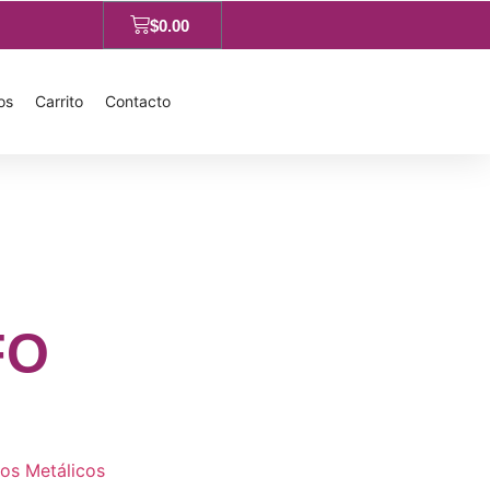
$
0.00
os
Carrito
Contacto
FO
fos Metálicos