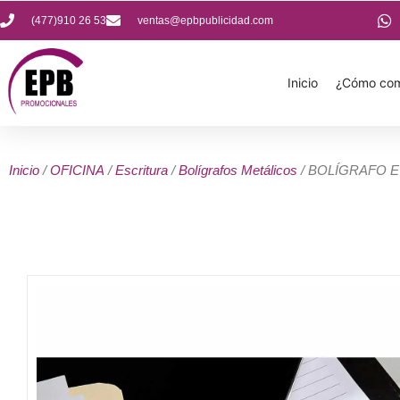
(477)910 26 53
ventas@epbpublicidad.com
Inicio
¿Cómo com
Inicio
/
OFICINA
/
Escritura
/
Bolígrafos Metálicos
/ BOLÍGRAFO 