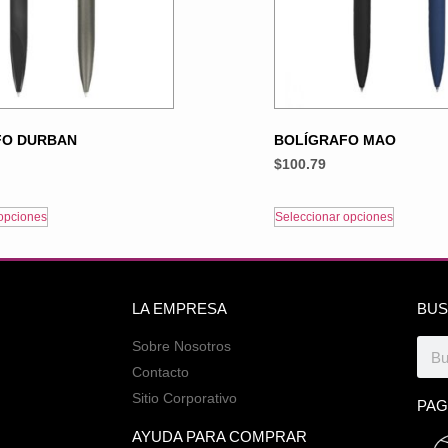
FO DURBAN
BOLÍGRAFO MAO
$
100.79
opciones
Seleccionar opciones
LA EMPRESA
BUS
Sobre Nosotros
Contacto
Sitio Corporativo
PAG
AYUDA PARA COMPRAR