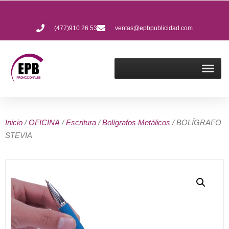
(477)910 26 53
ventas@epbpublicidad.com
Inicio
/
OFICINA
/
Escritura
/
Bolígrafos Metálicos
/ BOLÍGRAFO
STEVIA