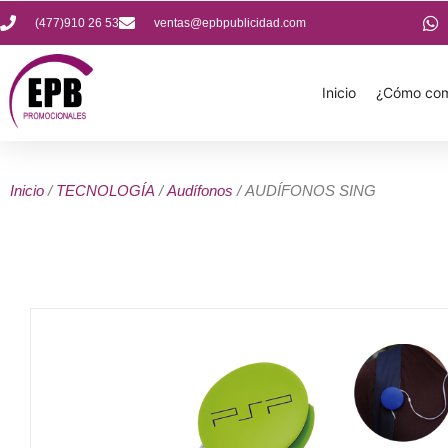
(477)910 26 53
ventas@epbpublicidad.com
Inicio
¿Cómo com
Inicio
/
TECNOLOGÍA
/
Audífonos
/ AUDÍFONOS SING