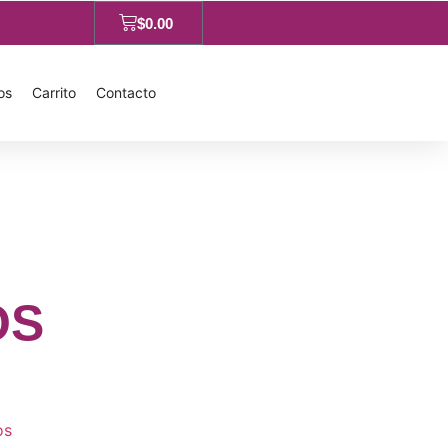
$
0.00
os
Carrito
Contacto
OS
os