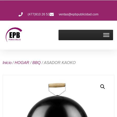
(477)910 26 53
ventas@epbpublicidad.com
Inicio
/
HOGAR
/
BBQ
/ ASADOR KAOKO