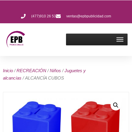
(477)910 26 53
ventas@epbpublicidad.com
Inicio
/
RECREACIÓN
/
Niños
/
Juguetes y
alcancías
/ ALCANCÍA CUBOS